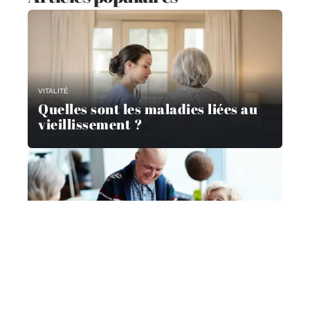
VITALITÉ
Quelles sont les maladies liées au
vieillissement ?
TEMPS LIBRE
Comment les seniors peuvent
rester actifs grâce aux loisirs