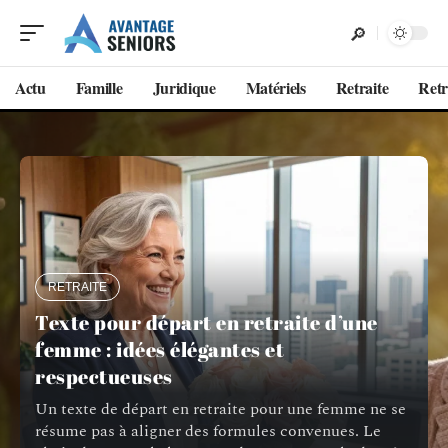
Actu
Famille
Juridique
Matériels
Retraite
Retr
RETRAITE
Texte pour départ en retraite d’une
femme : idées élégantes et
respectueuses
Un texte de départ en retraite pour une femme ne se
résume pas à aligner des formules convenues. Le