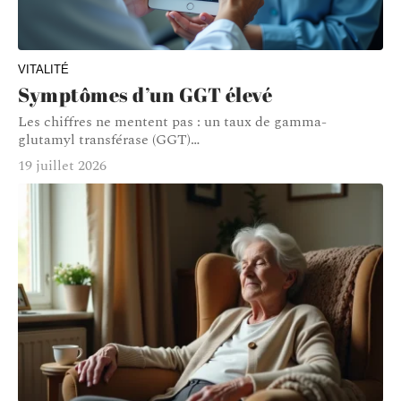
VITALITÉ
Symptômes d’un GGT élevé
Les chiffres ne mentent pas : un taux de gamma-
glutamyl transférase (GGT)
…
19 juillet 2026