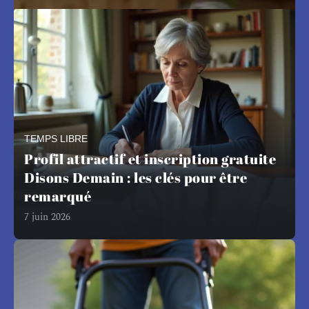
TEMPS LIBRE
Profil attractif et inscription gratuite
Disons Demain : les clés pour être
remarqué
RETRAITE
Augmentation pension invalidité avril
7 juin 2026
2026 : erreurs fréquentes à éviter
dans vos démarches
La revalorisation de 0,8 % des pensions d'invalidité au
1er avril 2026
…
31 juillet 2026