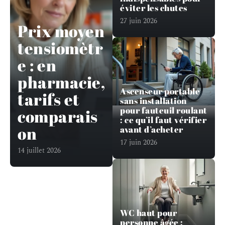
éviter les chutes
27 juin 2026
Prix moyen
tensiomètr
e : en
pharmacie,
Ascenseur portable
tarifs et
sans installation
pour fauteuil roulant
comparais
: ce qu’il faut vérifier
on
avant d’acheter
17 juin 2026
14 juillet 2026
WC haut pour
personne âgée :