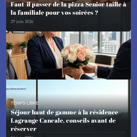
Faut-il passer de la pizza Senior taille à
la familiale pour vos soirées ?
29 juin 2026
RETRAITE
Texte pour départ en retraite d’une
femme : idées élégantes et
TEMPS LIBRE
respectueuses
Séjour haut de gamme à la résidence
Un texte de départ en retraite pour une femme ne se
Lagrange Cancale, conseils avant de
résume
…
réserver
6 août 2026