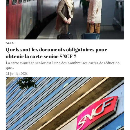
ACTU
Quels sont les documents obligatoires pour
obtenir la carte senior SNCF ?
La carte avantage senior est l’une des nombreuses cartes de réduction
que
…
21 juillet 2026