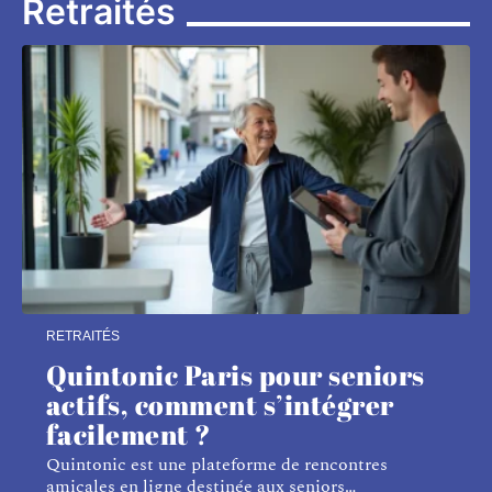
Retraités
RETRAITÉS
Quintonic Paris pour seniors
actifs, comment s’intégrer
facilement ?
Quintonic est une plateforme de rencontres
amicales en ligne destinée aux seniors
…