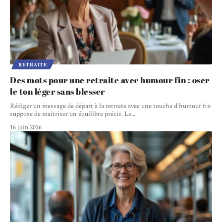
RETRAITE
Des mots pour une retraite avec humour fin : oser
le ton léger sans blesser
Rédiger un message de départ à la retraite avec une touche d'humour fin
suppose de maîtriser un équilibre précis. Le
…
16 juin 2026