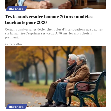
RETRAITE
Texte anniversaire homme 70 ans : modèles
touchants pour 2026
Certains anniversaires déclenchent plus d'interrogations que d'autres
sur la manière d'exprimer ses vœux. À 70 ans, les mots choisis
prennent
…
25 mars 2026
RETRAITE