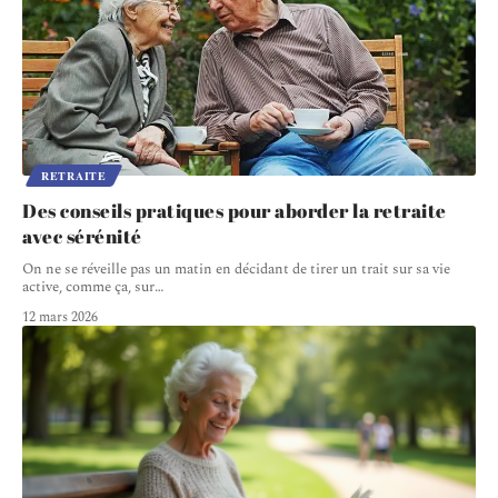
RETRAITE
Des conseils pratiques pour aborder la retraite
avec sérénité
On ne se réveille pas un matin en décidant de tirer un trait sur sa vie
active, comme ça, sur
…
12 mars 2026