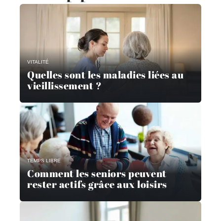
VITALITÉ
Quelles sont les maladies liées au
vieillissement ?
TEMPS LIBRE
Comment les seniors peuvent
rester actifs grâce aux loisirs