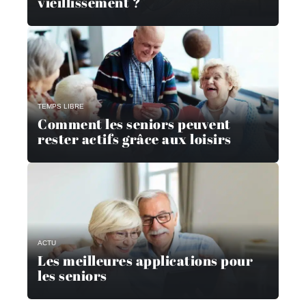
vieillissement ?
TEMPS LIBRE
Comment les seniors peuvent
rester actifs grâce aux loisirs
ACTU
Les meilleures applications pour
les seniors