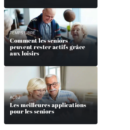
TEMPS LIBRE
Comment les seniors
peuvent rester actifs grâce
aux loisirs
ACTU
Les meilleures applications
pour les seniors