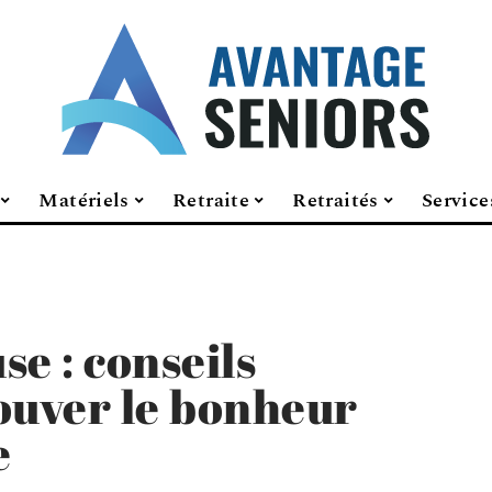
Matériels
Retraite
Retraités
Service
e : conseils
ouver le bonheur
e