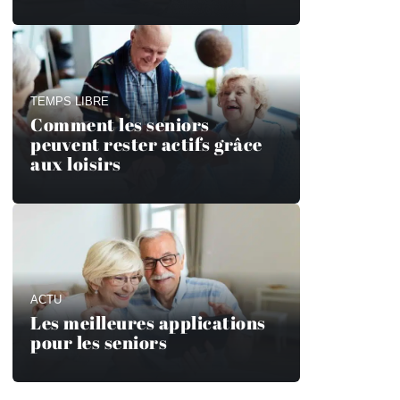
TEMPS LIBRE
Comment les seniors
peuvent rester actifs grâce
aux loisirs
ACTU
Les meilleures applications
pour les seniors