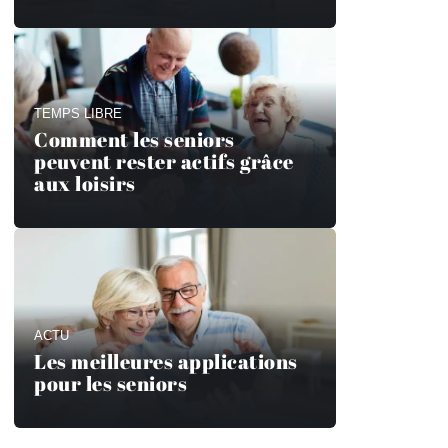
TEMPS LIBRE
Comment les seniors
peuvent rester actifs grâce
aux loisirs
ACTU
Les meilleures applications
pour les seniors