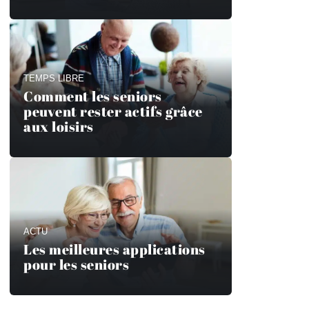
TEMPS LIBRE
Comment les seniors
peuvent rester actifs grâce
aux loisirs
ACTU
Les meilleures applications
pour les seniors