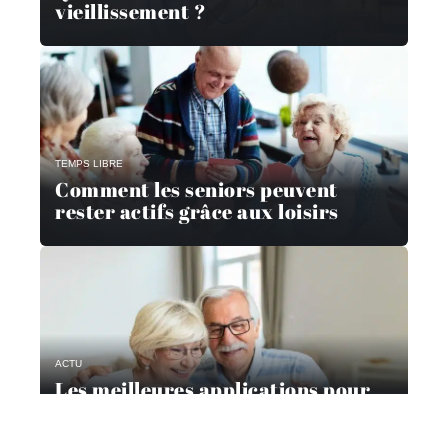
vieillissement ?
TEMPS LIBRE
Comment les seniors peuvent
rester actifs grâce aux loisirs
ACTU
Les meilleures applications pour
les seniors