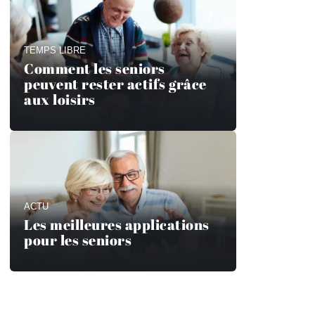
TEMPS LIBRE
Comment les seniors
peuvent rester actifs grâce
aux loisirs
ACTU
Les meilleures applications
pour les seniors