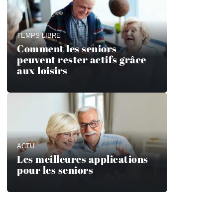
TEMPS LIBRE
Comment les seniors
peuvent rester actifs grâce
aux loisirs
ACTU
Les meilleures applications
pour les seniors