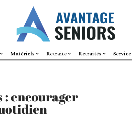
Matériels
Retraite
Retraités
Service
 : encourager
quotidien