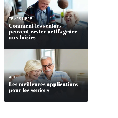
TEMPS LIBRE
Comment les seniors
peuvent rester actifs grâce
aux loisirs
ACTU
Les meilleures applications
pour les seniors