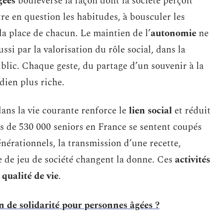
gées
bouleverse la façon dont la société perçoit
tre en question les habitudes, à bousculer les
la place de chacun. Le maintien de l’
autonomie
ne
ssi par la valorisation du rôle social, dans la
ublic. Chaque geste, du partage d’un souvenir à la
dien plus riche.
ans la vie courante renforce le
lien social
et réduit
ès de 530 000 seniors en France se sentent coupés
nérationnels, la transmission d’une recette,
ie de jeu de société changent la donne. Ces
activités
a
qualité de vie
.
on de solidarité pour personnes âgées ?