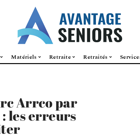
Matériels
Retraite
Retraités
Service
rc Arrco par
: les erreurs
iter