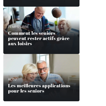
TEMPS LIBRE
Comment les seniors
peuvent rester actifs grâce
aux loisirs
ACTU
Les meilleures applications
pour les seniors