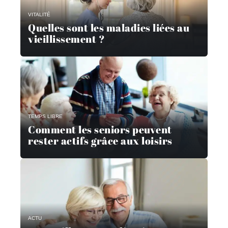
VITALITÉ
Quelles sont les maladies liées au
vieillissement ?
TEMPS LIBRE
Comment les seniors peuvent
rester actifs grâce aux loisirs
ACTU