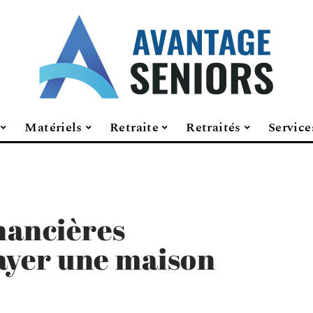
Matériels
Retraite
Retraités
Service
inancières
ayer une maison