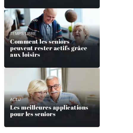
TEMPS LIBRE
Comment les seniors
peuvent rester actifs grâce
aux loisirs
ACTU
Les meilleures applications
pour les seniors