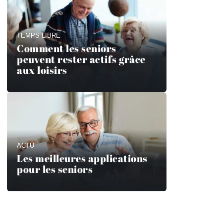
TEMPS LIBRE
Comment les seniors
peuvent rester actifs grâce
aux loisirs
ACTU
Les meilleures applications
pour les seniors