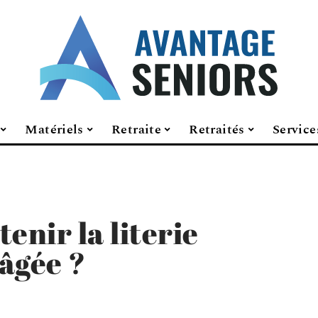
Matériels
Retraite
Retraités
Service
nir la literie
âgée ?