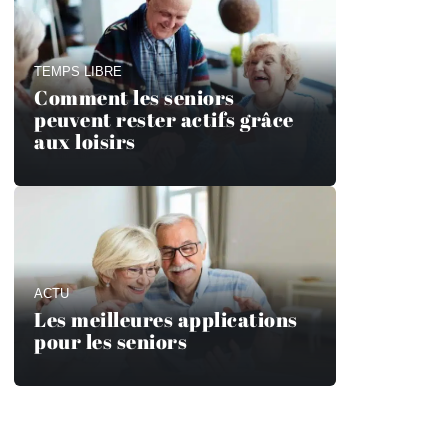
TEMPS LIBRE
Comment les seniors
peuvent rester actifs grâce
aux loisirs
ACTU
Les meilleures applications
pour les seniors