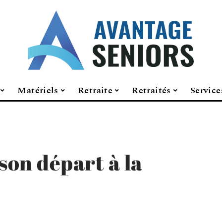
Matériels
Retraite
Retraités
Service
on départ à la